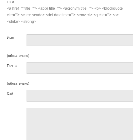
тэги:
<a href="" title=""> <abbr title=""> <acronym title=""> <b> <blockquote
cite=""> <cite> <code> <del datetime=""> <em> <i> <q cite=""> <s>
<strike> <strong>
Имя
(обязательно)
Почта
(обязательно)
Сайт